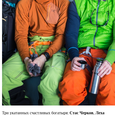
Три укатанных счастливых богатыря:
Стас Черков
,
Леха