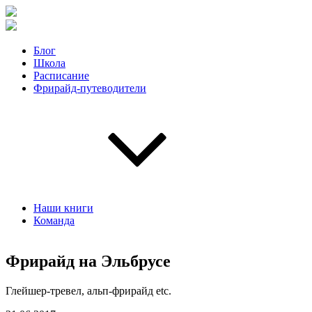
Блог
Школа
Расписание
Фрирайд-путеводители
Наши книги
Команда
Фрирайд на Эльбрусе
Глейшер-тревел, альп-фрирайд etс.