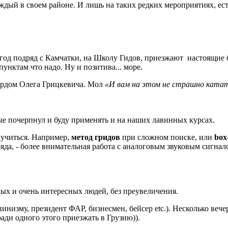
каждый в своем районе. И лишь на таких редких мероприятиях, ес
 год подряд с Камчатки, на Школу Гидов, приезжают настоящие 
унктам что надо. Ну и позитива... море.
ордом Олега Грицкевича. Мол
«И вам на этом не страшно ката
рые почерпнул и буду применять и на наших лавинных курсах.
у учиться. Например,
метод гридов
при сложном поиске, или
box
ряда, - более внимательная работа с аналоговым звуковым сигн
зных и очень интересных людей, без преувеличения.
пинизму, президент ФАР, бизнесмен, бейсер etc.). Несколько ве
ади одного этого приезжать в Грузию)).