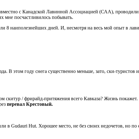
совместно с Канадской Лавинной Ассоциацией (САА), проводили
их мне посчастливилось побывать.
ыли 8 наиполезнейших дней. И, несмотря на весь мой опыт в лави
зда. В этом году снега существенно меньше, зато, ски-туристов
тром скитур / фрирайд-притяжения всего Кавказа? Жизнь покажет.
рез
перевал Крестовый.
ли в Gudauri Hut. Хорошее место, не без своих недочетов, но по 