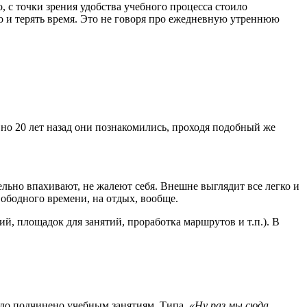
о, с точки зрения удобства учебного процесса стоило
тно и терять время. Это не говоря про ежедневную утреннюю
но 20 лет назад они познакомились, проходя подобный же
ельно впахивают, не жалеют себя. Внешне выглядит все легко и
ободного времени, на отдых, вообще.
ий, площадок для занятий, проработка маршрутов и т.п.). В
ыло подчинено учебным занятиям. Типа,
«Ну раз мы сюда