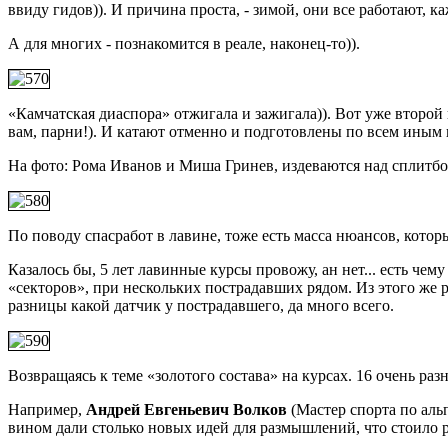
ввиду гидов)). И причина проста, - зимой, они все работают, 
А для многих - познакомится в реале, наконец-то)).
«Камчатская диаспора» отжигала и зажигала)). Вот уже второй
вам, парни!). И катают отменно и подготовлены по всем иным п
На фото: Рома Иванов и Миша Гринев, издеваются над сплитб
По поводу спасработ в лавине, тоже есть масса нюансов, кото
Казалось бы, 5 лет лавинные курсы провожу, ан нет... есть чем
«секторов», при нескольких пострадавших рядом. Из этого же 
разницы какой датчик у пострадавшего, да много всего.
Возвращаясь к теме «золотого состава» на курсах. 16 очень ра
Например,
Андрей Евгеньевич Волков
(Мастер спорта по аль
вином дали столько новых идей для размышлений, что стоило р