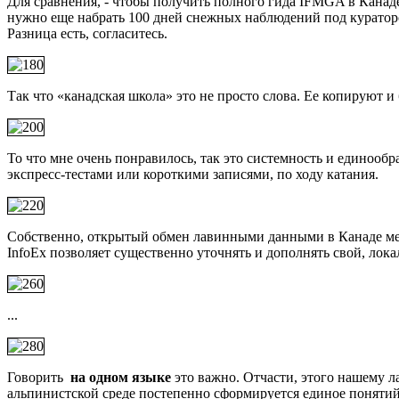
Для сравнения, - чтобы получить полного гида IFMGA в Канад
нужно еще набрать 100 дней снежных наблюдений под кураторс
Разница есть, согласитесь.
Так что «канадская школа» это не просто слова. Ее копируют и
То что мне очень понравилось, так это системность и единообр
экспресс-тестами или короткими записями, по ходу катания.
Собственно, открытый обмен лавинными данными в Канаде межд
InfoEx позволяет существенно уточнять и дополнять свой, лока
...
Говорить
на одном языке
это важно. Отчасти, этого нашему ла
альпинистской среде постепенно сформируется единое понятий