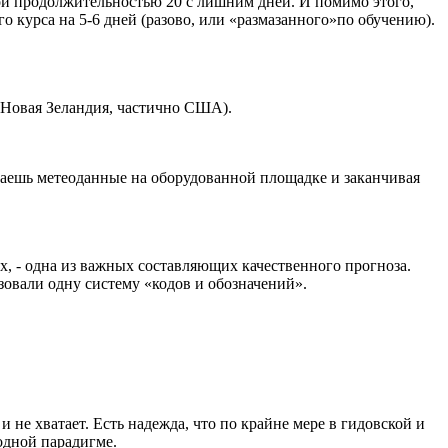
ой продолжительностью 20 с лишним дней. И помимо этого,
 курса на 5-6 дней (разово, или «размазанного»по обучению).
, Новая Зеландия, частично США).
сываешь метеоданные на оборудованной площадке и заканчивая
, - одна из важных составляющих качественного прогноза.
зовали одну систему «кодов и обозначений».
 не хватает. Есть надежда, что по крайне мере в гидовской и
одной парадигме.