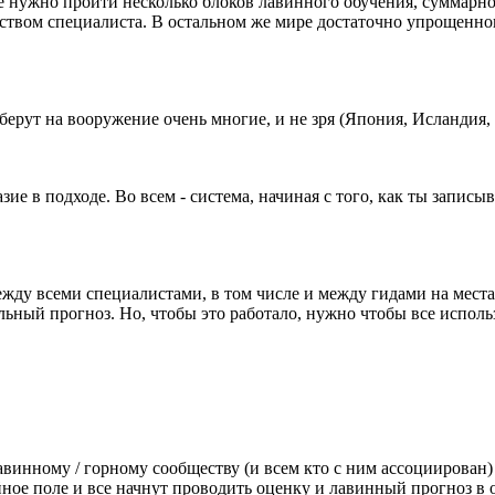
е нужно пройти несколько блоков лавинного обучения, суммарн
твом специалиста. В остальном же мире достаточно упрощенного
 берут на вооружение очень многие, и не зря (Япония, Исландия
азие в подходе. Во всем - система, начиная с того, как ты запи
у всеми специалистами, в том числе и между гидами на местах
льный прогноз. Но, чтобы это работало, нужно чтобы все исполь
винному / горному сообществу (и всем кто с ним ассоциирован) и
ное поле и все начнут проводить оценку и лавинный прогноз в 