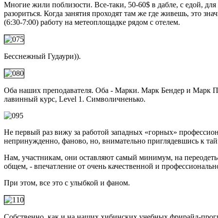
Многие жили поблизости. Все-таки, 50-60$ в дабле, с едой, для
разориться. Когда занятия проходят там же где живешь, это зна
(6:30-7:00) работу на метеоплощадке рядом с отелем.
Бесснежный Гудаури)).
Оба наших преподавателя. Оба - Марки. Марк Бендер и Марк Пи
лавинный курс, Level 1. Символичненько.
Не первый раз вижу за работой западных «горных» профессионал
непринужденно, фаново, но, внимательно приглядевшись к тайм
Нам, участникам, они оставляют самый минимум, на переодеться
общем, - впечатление от очень качественной и профессиональ
При этом, все это с улыбкой и фаном.
Собственно, как и на наших хибинских учебных фрирайд-прогр