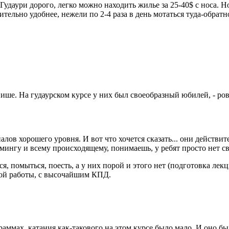
 Гудаури дорого, легко можно находить жилье за 25-40$ с носа. Н
чительно удобнее, нежели по 2-4 раза в день мотаться туда-обра
ше. На гудаурском курсе у них был своеобразный юбилей, - ров
ов хорошего уровня. И вот что хочется сказать... они действит
ингу и всему происходящему, понимаешь, у ребят просто нет св
, помыться, поесть, а у них порой и этого нет (подготовка лекц
ной работы, с высочайшим КПД.
аммах, катания как-такового на этом курсе было мало. И оно б