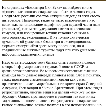
На страницах «Бэккантри Ски Бука» вы найдете много
«фишек» касающихся снаряжения и быта в зимних горах.
Среди этой россыпи советов каждый найдет для себя что-то
интересное. Например, такие не часто встречаемые у нас
вещи, как использование парафинов для верхней части лыж
(топшитов), или мазей удержания вместо наклеивания
камусов, или изощренных техник катания с санями в
многодневных экспедициях. И не только скитуристы
думающие об удаленных бэккантри в экспедиционном
формате смогут найти здесь массу полезного, но и
традиционные лыжные туристы будут приятно удивлены
набором предлагаемых приемов.
Надо отдать должное тому багажу опыта зимних походов,
который сформировался в странах бывшего СССР за
десятилетия практики. Во многом отечественные лыжные
команды были далеко впереди планеты всей. Это и понятно,
таких просторов с заснеженными горами как у нас,
практически нигде в мире больше нет, кроме стран Северной
Америки, Гренландии и Чили с Аргентиной. При этом, глядя
ретроспективно, многие вещи мы делали «
так же, но по-
другому
». Однако противоречие в решении тех или иных
задач лишь внешнее и чаще всего упирается в снаряжение.
Разное снаряжение, разные подходы в его использовании, но