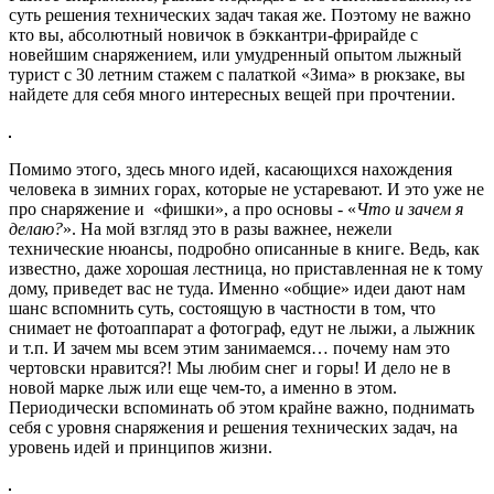
суть решения технических задач такая же. Поэтому не важно
кто вы, абсолютный новичок в бэккантри-фрирайде с
новейшим снаряжением, или умудренный опытом лыжный
турист с 30 летним стажем с палаткой «Зима» в рюкзаке, вы
найдете для себя много интересных вещей при прочтении.
Помимо этого, здесь много идей, касающихся нахождения
человека в зимних горах, которые не устаревают. И это уже не
про снаряжение и «фишки», а про основы - «
Что и зачем я
делаю?
». На мой взгляд это в разы важнее, нежели
технические нюансы, подробно описанные в книге. Ведь, как
известно, даже хорошая лестница, но приставленная не к тому
дому, приведет вас не туда. Именно «общие» идеи дают нам
шанс вспомнить суть, состоящую в частности в том, что
снимает не фотоаппарат а фотограф, едут не лыжи, а лыжник
и т.п. И зачем мы всем этим занимаемся… почему нам это
чертовски нравится?! Мы любим снег и горы! И дело не в
новой марке лыж или еще чем-то, а именно в этом.
Периодически вспоминать об этом крайне важно, поднимать
себя с уровня снаряжения и решения технических задач, на
уровень идей и принципов жизни.