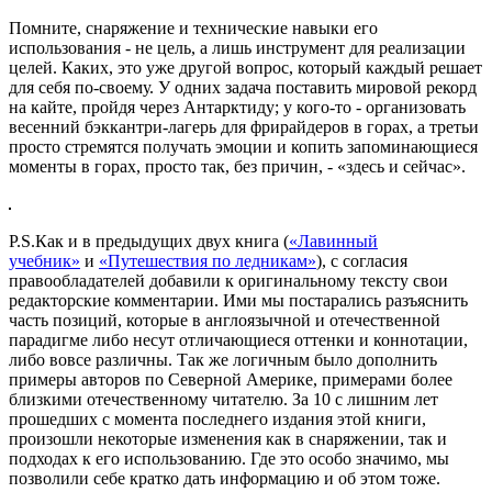
Помните, снаряжение и технические навыки его
использования - не цель, а лишь инструмент для реализации
целей. Каких, это уже другой вопрос, который каждый решает
для себя по-своему. У одних задача поставить мировой рекорд
на кайте, пройдя через Антарктиду; у кого-то - организовать
весенний бэккантри-лагерь для фрирайдеров в горах, а третьи
просто стремятся получать эмоции и копить запоминающиеся
моменты в горах, просто так, без причин, - «здесь и сейчас».
P.S.Как и в предыдущих двух книга (
«Лавинный
учебник»
и
«Путешествия по ледникам»
), с согласия
правообладателей добавили к оригинальному тексту свои
редакторские комментарии. Ими мы постарались разъяснить
часть позиций, которые в англоязычной и отечественной
парадигме либо несут отличающиеся оттенки и коннотации,
либо вовсе различны. Так же логичным было дополнить
примеры авторов по Северной Америке, примерами более
близкими отечественному читателю. За 10 с лишним лет
прошедших с момента последнего издания этой книги,
произошли некоторые изменения как в снаряжении, так и
подходах к его использованию. Где это особо значимо, мы
позволили себе кратко дать информацию и об этом тоже.