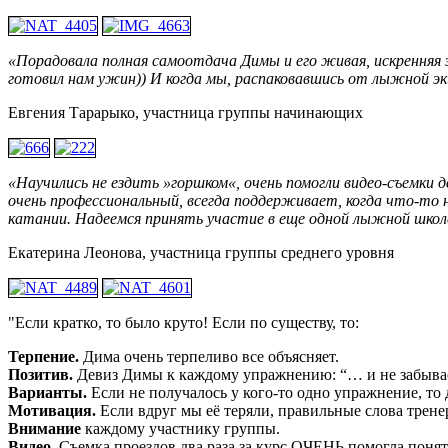
«Порадовала полная самоотдача Димы и его живая, искренняя 
готовил нам ужин)) И когда мы, распаковавшись от лыжной экип
Евгения Тарарыко, участница группы начинающих
«Научились не ездить »горшком«, очень помогли видео-съемки 
очень профессиональный, всегда поддерживает, когда что-то н
катании. Надеемся принять участие в еще одной лыжной школе
Екатерина Леонова, участница группы среднего уровня
"Если кратко, то было круто! Если по существу, то:
Терпение.
Дима очень терпеливо все объясняет.
Позитив.
Девиз Димы к каждому упражнению: “… и не забыва
Варианты.
Если не получалось у кого-то одно упражнение, то 
Мотивация.
Если вдруг мы её теряли, правильные слова тренер
Внимание
каждому участнику группы.
Видео.
Съемка проездов два раза за курс ОЧЕНЬ помогла понят