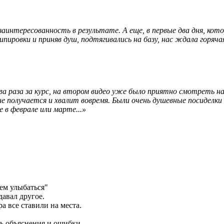
заинтересованность в результате. А еще, в первые два дня, ко
ировки и приняв душ, подтягивались на базу, нас ждала горячая
два раза за курс, на втором видео уже было приятно смотреть 
е получается и хвалит вовремя. Были очень душевные посиделки
 в феврале или марте...»
ем улыбаться"
давал другое.
а все ставили на места.
ь объяснения и ошибки.