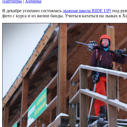
Партнеры
|
Хибины
В декабре успешно состоялась
лыжная школа RIDE UP!
под рук
фото с курса и из жизни банды. Учиться кататься на лыжах в 