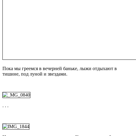
О камусах и нюансах их использования
11 пунктов «ПРОТИВ» Шерегеша
8 Replies to “PURE бэккантри в Лужбе”