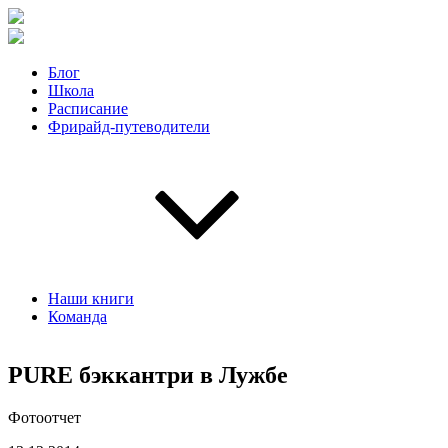
Блог
Школа
Расписание
Фрирайд-путеводители
Наши книги
Команда
PURE бэккантри в Лужбе
Фотоотчет