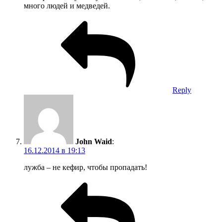
Имя
*
Email
*
Сайт
Snow sense team
Блог
Школа
Расписание
Фрирайд-путеводители
Наши книги
Команда
Будьте в курсе наших новостей!