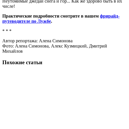
Natalia Mistukova
:
13.12.2014 в 23:26
Кайф! Тоже однажды хочу с вами! Только запасусь
грелками и теплыми стельками)))
А пока готовлюсь – учусь у Димы в школе RideUp ;)
Спасибо за курс! Это оч круто! Аж осталась на 2ю часть.
Reply