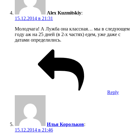
Reply
John Waid
:
16.12.2014 в 19:13
лужба – не кефир, чтобы пропадать!
Reply