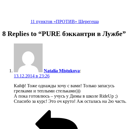
для многих задача запредельная. Дон,т пЭник. К тому
же, коллектор в виде “Кузбасского”, как собирал
основную тусу, так и будет собирать. На дальние
кордоны особо никто не будет выезжать, кроме
продвинутых.
Reply
Alex Kuzmitskiy
:
15.12.2014 в 21:31
Молодчага! А Лужба она классная… мы в следующем
году аж на 25 дней (в 2-х частях) едем, уже даже с
датами определились.