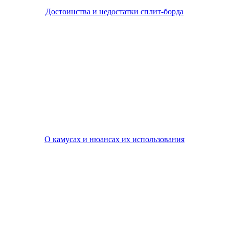
Просто Ник
:
15.12.2014 в 10:13
Жалко Лужбу. Теперь пропадет, ага…
Reply
Alex Kuzmitskiy
:
15.12.2014 в 21:30
Порог входа велик, далеко не каждый райдер катает
беккантри, а уж до Лужбы с 2-мя электричками доехать