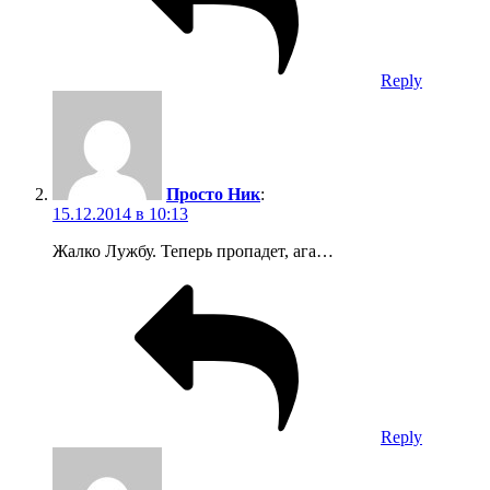
Reply
Илья Корольков
:
15.12.2014 в 21:46
Молодцы! Очень рекомендую съездить на Зубья в начале
весны, когда уже солнышко, но лавинная опасность не
высокая – конец февраля – начало марта.
На ч/б фото Медвежки – 2 кулуара со стороны Томи?
Если да, то та часть регулярно сходит, особенно ближе к
весне, но спуск там волшебный.