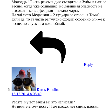
Кирилл Антонов
:
20.12.2014 в 10:51
Всё так, Лужба – миф! ;)
Reply
Добавить комментарий
Ваш адрес email не будет опубликован.
Обязательные поля
помечены
*
Комментарий
*