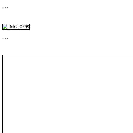
. . .
. . .