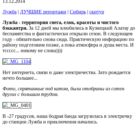
13.12.2014
Лужба
|
ЛУЧШИЕ репортажи
|
Сибирь
|
скитур
Лужба - территория снега, елок, красоты и чистого
бэккантри.
За 12 дней мы влюбились в Кузнецкий Алатау до
беспамятства и фантастически открыли сезон. В следующем
году - обязательно снова сюда. Практическую инфорацию по
району подготовим позже, а пока атмосфера и душа места. И
тссссс... никому не слова))))
Нет интернета, связи и даже электричества. Зато рождается
нечто большее...
Фото, спрятанные под катом, были отобраны из сотен
других с большим трудом.
В -27 градусов, наша бодрая банда загрузилась в электричку
до станции Лужба и приключения начались.