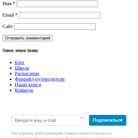
Имя
*
Email
*
Сайт
Snow sense team
Блог
Школа
Расписание
Фрирайд-путеводители
Наши книги
Команда
Будьте в курсе наших новостей!
*
Подписаться
Раз в десять дней публикуем главные новости проекта и